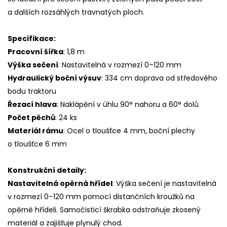
a dalších rozsáhlých travnatých ploch.
Specifikace:
Pracovní šířka
: 1,8 m
Výška sečení
: Nastavitelná v rozmezí 0–120 mm
Hydraulický boční výsuv
: 334 cm doprava od středového
bodu traktoru
Řezací hlava
: Naklápění v úhlu 90° nahoru a 60° dolů
Počet pěchů
: 24 ks
Materiál rámu
: Ocel o tloušťce 4 mm, boční plechy
o tloušťce 6 mm
Konstrukční detaily:
Nastavitelná opěrná hřídel
: Výška sečení je nastavitelná
v rozmezí 0–120 mm pomocí distančních kroužků na
opěrné hřídeli. Samočisticí škrabka odstraňuje zkosený
materiál a zajišťuje plynulý chod.