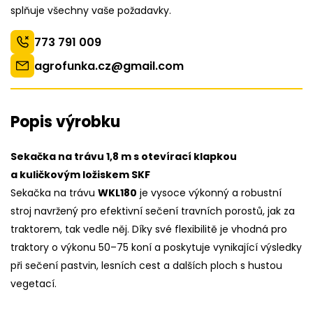
splňuje všechny vaše požadavky.
773 791 009
agrofunka.cz@gmail.com
Popis výrobku
Sekačka na trávu 1,8 m s otevírací klapkou
a kuličkovým ložiskem SKF
Sekačka na trávu
WKL180
je vysoce výkonný a robustní
stroj navržený pro efektivní sečení travních porostů, jak za
traktorem, tak vedle něj. Díky své flexibilitě je vhodná pro
traktory o výkonu 50–75 koní a poskytuje vynikající výsledky
při sečení pastvin, lesních cest a dalších ploch s hustou
vegetací.