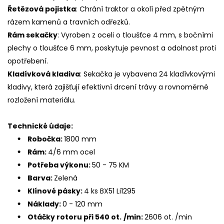
Řetězová pojistka
: Chrání traktor a okolí před zpětným
rázem kamenů a travních odřezků.
Rám sekačky
: Vyroben z oceli o tloušťce 4 mm, s bočními
plechy o tloušťce 6 mm, poskytuje pevnost a odolnost proti
opotřebení.
Kladívková kladiva
: Sekačka je vybavena 24 kladívkovými
kladivy, která zajišťují efektivní drcení trávy a rovnoměrné
rozložení materiálu.
Technické údaje:
Robočka:
1800 mm
Rám:
4/6 mm ocel
Potřeba výkonu:
50 - 75 KM
Barva:
Zelená
Klínové pásky:
4 ks BX51 Li1295
Náklady:
0 - 120 mm
Otáčky rotoru při 540 ot.
/min:
2606 ot. /min