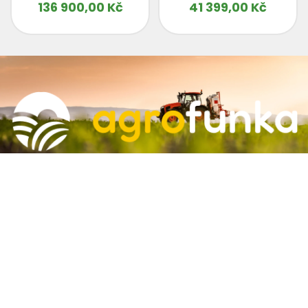
136 900,00
Kč
41 399,00
Kč
Informace
Agrofunka s.r.o
Dolní Novosadská 35-37, 779 00 Olomouc 9-Nové Sady
773-791-009
agrofunka.cz@gmail.com