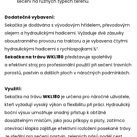
sečení na různých typech terénu.
Dodatečné vybavení:
Sekačka je dodávána s vývodovým hřídelem, převodovým
olejem a hydraulickými hadicemi. Vyžaduje dvě zásuvky
oboustranného provozu na traktoru a je vybavena čtyřmi
hydraulickými hadicemi s rychlospojkami ½“.
Sekačka na trávu WKL180
představuje spolehlivý
a efektivní stroj pro profesionální použití při sečení travních
porostů, pastvin a dalších ploch v náročných podmínkách.
Využití:
Sekačka na trávu
WKL180
je určena pro náročné uživatele,
kteří vyžadují vysoký výkon a flexibilitu při práci. Hydraulický
boční výsuv umožňuje snadný přístup k obtížně
dosažitelným místům, jako jsou příkopy a ploty, zatímco
otevírací klapka zajišťuje efektivní rozložení posekané trávy.
Je ideální pro sečení pastvin, zelených pásů podél cest