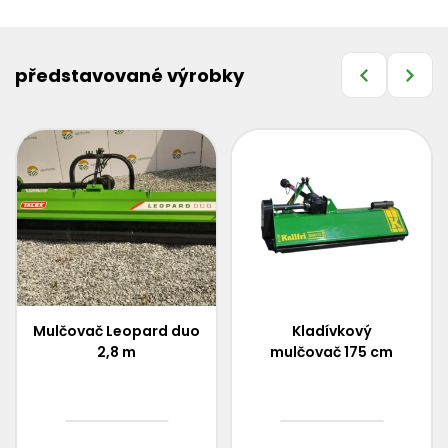
představované výrobky
Mulčovač Leopard duo
Kladívkový
2,8 m
mulčovač 175 cm