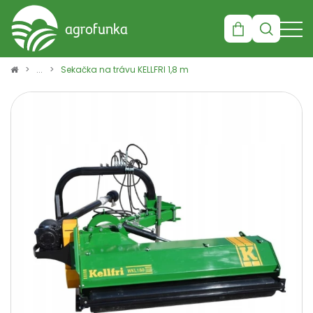
Košík
Sekačka na trávu KELLFRI 1,8 m
×
info:
Váš nákupní košík je
prázdný!