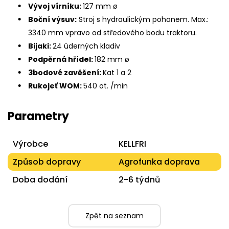
Vývoj vírníku:
127 mm ø
Boční výsuv:
Stroj s hydraulickým pohonem. Max.:
3340 mm vpravo od středového bodu traktoru.
Bijaki:
24 úderných kladiv
Podpěrná hřídel:
182 mm ø
3bodové zavěšení:
Kat 1 a 2
Rukojeť WOM:
540 ot. /min
Parametry
Výrobce
KELLFRI
Způsob dopravy
Agrofunka doprava
Doba dodání
2-6 týdnů
Zpět na seznam