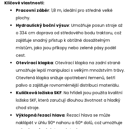
Klíčové vlastnosti:
Pracovní záběr
: 1,8 m, ideální pro středně velké
plochy.
Hydraulický boční výsuv
: Umožňuje posun stroje až
o 334 cm doprava od středového bodu traktoru, což
zajišťuje snadný přístup k obtížně dosažitelným
místům, jako jsou příkopy nebo zelené pásy podél
cest.
Otevírací klapka
: Otevírací klapka na zadní straně
umožňuje lepší manipulaci s velkým množstvím trávy.
Otevřená klapka snižuje opotřebení řemenů, šetří
palivo a zajišťuje rovnoměrnější distribuci materiálu.
Kuličková ložiska SKF
: Na hřídeli jsou použita kvalitní
ložiska SKF, která zaručují dlouhou životnost a hladký
chod stroje.
Výklopná řezací hlava
: Řezací hlava se může
naklápět v úhlu 90° nahoru a 60° dolů, což umožňuje