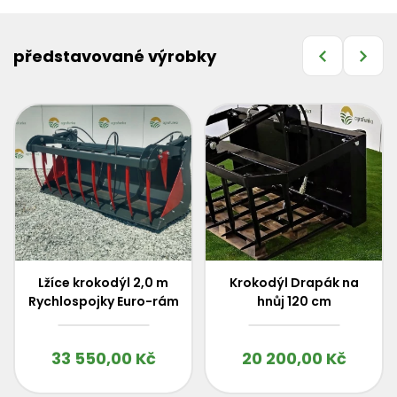
představované výrobky
Lžíce krokodýl 2,0 m
Krokodýl Drapák na
Rychlospojky Euro-rám
hnůj 120 cm
33 550,00
Kč
20 200,00
Kč