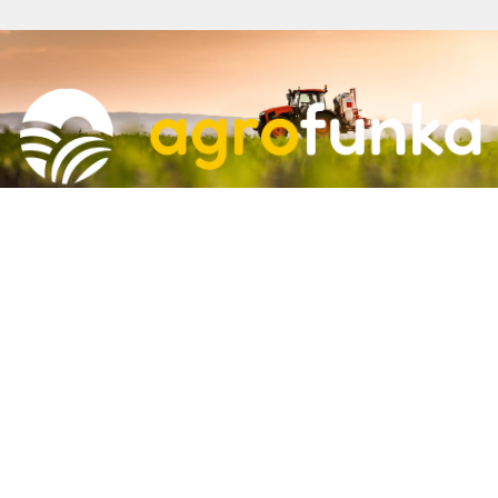
Informace
Agrofunka s.r.o
Dolní Novosadská 35-37, 779 00 Olomouc 9-Nové Sady
773-791-009
agrofunka.cz@gmail.com