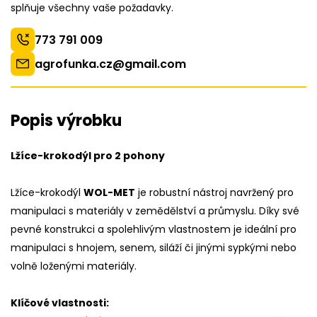
splňuje všechny vaše požadavky.
773 791 009
agrofunka.cz@gmail.com
Popis výrobku
Lžíce-krokodýl pro 2 pohony
Lžíce-krokodýl
WOL-MET
je robustní nástroj navržený pro
manipulaci s materiály v zemědělství a průmyslu. Díky své
pevné konstrukci a spolehlivým vlastnostem je ideální pro
manipulaci s hnojem, senem, siláží či jinými sypkými nebo
volně loženými materiály.
Klíčové vlastnosti: