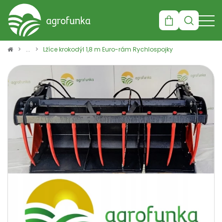
Košík
Lžíce krokodýl 1,8 m Euro-rám Rychlospojky
×
info:
Váš nákupní košík je
prázdný!